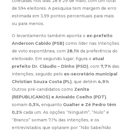
coletadas nos dias 28 e 29 de maio, com um total
de 594 eleitores. A pesquisa tem margem de erro
estimada em 3,99 pontos percentuais para mais
ou para menos.
O levantamento também aponta o
ex-prefeito
Anderson Cabido (PSB)
como líder nas intenções
de voto espontânea, com
28,1%
da preferência do
eleitorado. Em segundo lugar, figura o
atual
prefeito Dr. Cláudio – Dinho (PSD)
, com
7,7%
das
intenções, seguido pelo
ex-secretário municipal
Christian Souza Costa (PL)
, que detém
4,9%
.
Outros pré-candidatos como
Zenita
(REPUBLICANOS) e Anivaldo Coelho (PDT)
,
somam
0,3%,
enquanto
Gualter e Zé Pedro têm
0,2%
cada um. As opções “Ninguém”, “Nulo” e
“Branco” somam 7,1% das intenções, e os
entrevistados que optaram por “Não Sabe/Não