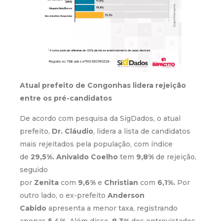
Atual prefeito de Congonhas lidera rejeição
entre os pré-candidatos
De acordo com pesquisa da SigDados, o atual
prefeito,
Dr. Cláudio
, lidera a lista de candidatos
mais rejeitados pela população, com índice
de
29,5%.
Anivaldo Coelho
tem
9,8%
de rejeição,
seguido
por
Zenita
com
9,6%
e
Christian
com
6,1%.
Por
outro lado, o ex-prefeito
Anderson
Cabido
apresenta a menor taxa, registrando
apenas
5,4%.
Além disso,
8,3%
dos entrevistados