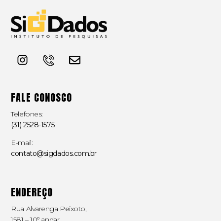
FALE CONOSCO
Telefones:
(31) 2528-1575
E-mail:
contato@sigdados.com.br
ENDEREÇO
Rua Alvarenga Peixoto,
1581 –
10º andar