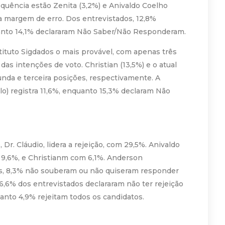
sequência estão Zenita (3,2%) e Anivaldo Coelho
a margem de erro. Dos entrevistados, 12,8%
nto 14,1% declararam Não Saber/Não Responderam.
tituto Sigdados o mais provável, com apenas três
as intenções de voto. Christian (13,5%) e o atual
gunda e terceira posições, respectivamente. A
o) registra 11,6%, enquanto 15,3% declaram Não
 Dr. Cláudio, lidera a rejeição, com 29,5%. Anivaldo
 9,6%, e Christianm com 6,1%. Anderson
os, 8,3% não souberam ou não quiseram responder
26,6% dos entrevistados declararam não ter rejeição
to 4,9% rejeitam todos os candidatos.