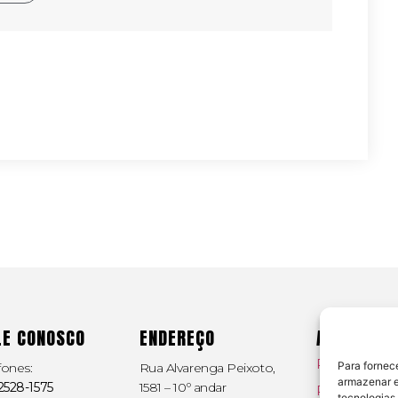
LE CONOSCO
ENDEREÇO
ACESSO RÁ
Pesquisa Eleit
Para fornec
fones:
Rua Alvarenga Peixoto,
armazenar e
 2528-1575
1581 –
10º andar
Pesquisa Quan
tecnologias