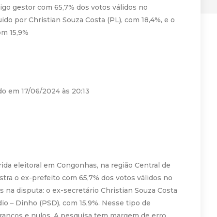
igo gestor com 65,7% dos votos válidos no
ido por Christian Souza Costa (PL), com 18,4%, e o
com 15,9%
do em 17/06/2024 às 20:13
rida eleitoral em Congonhas, na região Central de
tra o ex-prefeito com 65,7% dos votos válidos no
s na disputa: o ex-secretário Christian Souza Costa
udio – Dinho (PSD), com 15,9%. Nesse tipo de
brancos e nulos. A pesquisa tem margem de erro