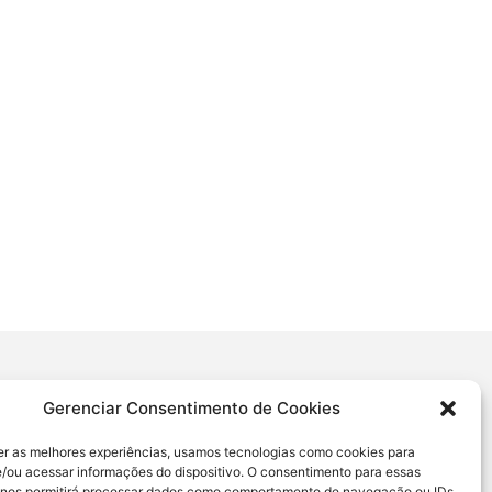
Gerenciar Consentimento de Cookies
PIDO
CERTIFICADO
oral
er as melhores experiências, usamos tecnologias como cookies para
Empresa registrada no Conselho
/ou acessar informações do dispositivo. O consentimento para essas
Regional de Estatística (Conre-6/ nº8651)
titativa
 nos permitirá processar dados como comportamento de navegação ou IDs